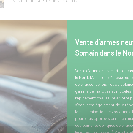
VENTE LIBRE A PERSONNE MAJEURE
Vente d’armes neuv
Somain dans le No
Vente d’armes neuves et d’occa
le Nord, l’Armurerie Meresse est
de chasse, de loisir et de défen
gamme de marques et modèles, p
rapidement chaussure à votre pi
s'occupent également de la répar
la customisation de vos armes.
pour vous approvisionner en muni
équipements optiques de chasse 
lunettes de chasse...). Vous hab