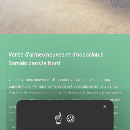
Vente d’armes neuves et d’occasion à
Somain dans le Nord
Vente d’armes neuves et d’occasion à Somain près de Douai
dans le Nord, l’Armurerie Meresse est spécialisée dans la vente
d'armes de chasse, de loisir et de défense. Nous vous proposons
X
une large gamme de marques et modèles, pour que vous puissiez
trouver rapidement chaussure à votre pied. Nos professionnels
s'occupent également de la réparation, de l'entretien, ainsi que
de la customisation de vos armes. Rendez-vous dans notre