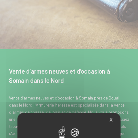
Vente d’armes neuves et d’occasion à
Somain dans le Nord
Vente d’armes neuves et d’occasion à Somain près de Douai
dans le Nord, l’Armurerie Meresse est spécialisée dans la vente
d'armes de chasse, de loisir et de défense. Nous vous proposons
une large gamme de marques et modèles, pour que vous puissiez
X
trouver rapidement chaussure à votre pied. Nos professionnels
s'occupent également de la réparation, de l'entretien, ainsi que