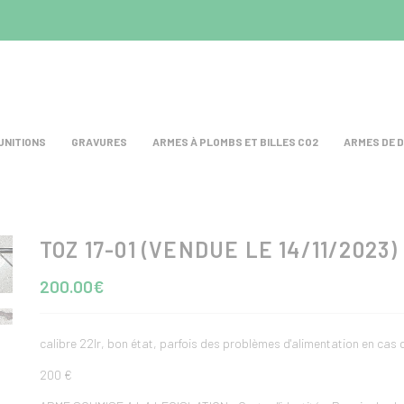
UNITIONS
GRAVURES
ARMES À PLOMBS ET BILLES CO2
ARMES DE 
TOZ 17-01 (VENDUE LE 14/11/2023)
test
200.00€
calibre 22lr, bon état, parfois des problèmes d'alimentation en cas
200 €