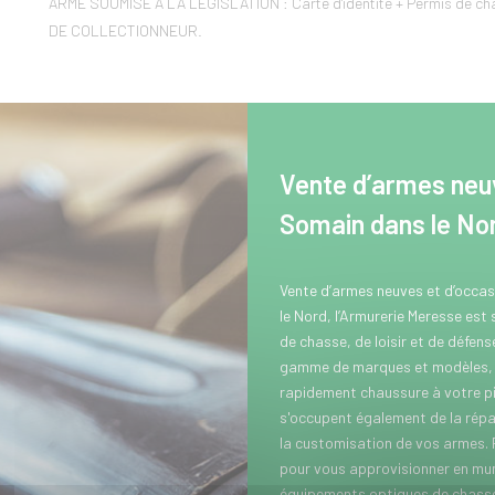
ARME SOUMISE A LA LEGISLATION : Carte d'identité + Permis de c
DE COLLECTIONNEUR.
Vente d’armes neuv
Somain dans le No
Vente d’armes neuves et d’occa
le Nord, l’Armurerie Meresse est
de chasse, de loisir et de défen
gamme de marques et modèles, p
rapidement chaussure à votre pi
s'occupent également de la répar
la customisation de vos armes.
pour vous approvisionner en muni
équipements optiques de chasse 