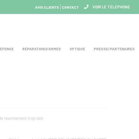
VOIR LE TÉLÉPHONE
AVIS CLIENTS
CONTACT
DÉFENSE
RÉPARATION D'ARMES
OPTIQUE
PRESSE/PARTENAIRES
 de réarmement trop lent