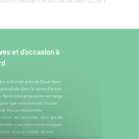
hasse OU Licence de tir VALIDES OBLIGATOIRES OU CARTE
es et d’occasion à
rd
sion à Somain près de Douai dans
 spécialisée dans la vente d'armes
se. Nous vous proposons une large
our que vous puissiez trouver
ed. Nos professionnels
ation, de l'entretien, ainsi que de
 Rendez-vous dans notre magasin
tion, et pour l'achat de vos
(jumelles vision nocturne,