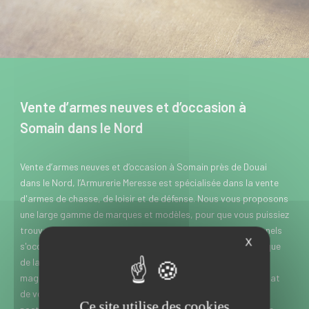
Vente d’armes neuves et d’occasion à
Somain dans le Nord
Vente d’armes neuves et d’occasion à Somain près de Douai
dans le Nord, l’Armurerie Meresse est spécialisée dans la vente
d'armes de chasse, de loisir et de défense. Nous vous proposons
une large gamme de marques et modèles, pour que vous puissiez
trouver rapidement chaussure à votre pied. Nos professionnels
X
s'occupent également de la réparation, de l'entretien, ainsi que
de la customisation de vos armes. Rendez-vous dans notre
magasin pour vous approvisionner en munition, et pour l'achat
de vos équipements optiques de chasse (jumelles vision
Ce site utilise des cookies