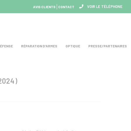
VOIR LE TÉLÉPHONE
AVIS CLIENTS
CONTACT
DÉFENSE
RÉPARATION D'ARMES
OPTIQUE
PRESSE/PARTENAIRES
2024)
test