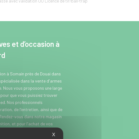
se avec validation OU Licence de tir/ball-trap
es et d’occasion à
rd
sion à Somain près de Douai dans
 spécialisée dans la vente d'armes
se. Nous vous proposons une large
our que vous puissiez trouver
ed. Nos professionnels
ation, de l'entretien, ainsi que de
 Rendez-vous dans notre magasin
tion, et pour l'achat de vos
(jumelles vision nocturne,
X
itez près de Somain, entre Douai et