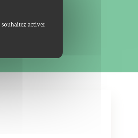
e-Calais ? Aux alentours
x, Denain, Bouchain, Cambrai,
les-Mines, Lille, Tourcoing,
 souhaitez activer
’attendez plus, et passez faire un
’achat d’armes de chasse, de loisir