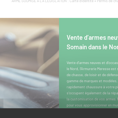
ARME SOUMISE A LA LEGISLATION : Carte d'identité + Permis de chas
Vente d’armes neuv
Somain dans le No
Vente d’armes neuves et d’occa
le Nord, l’Armurerie Meresse est
de chasse, de loisir et de défen
gamme de marques et modèles, p
rapidement chaussure à votre pi
s'occupent également de la répar
la customisation de vos armes.
pour vous approvisionner en muni
équipements optiques de chasse 
lunettes de chasse...). Vous hab