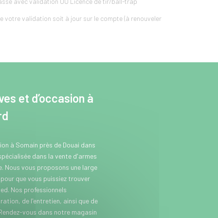
se avec validation OU Licence de tir/ball-trap
 votre validation soit à jour sur le compte (à renouveler
es et d’occasion à
rd
sion à Somain près de Douai dans
 spécialisée dans la vente d'armes
se. Nous vous proposons une large
our que vous puissiez trouver
ed. Nos professionnels
ation, de l'entretien, ainsi que de
 Rendez-vous dans notre magasin