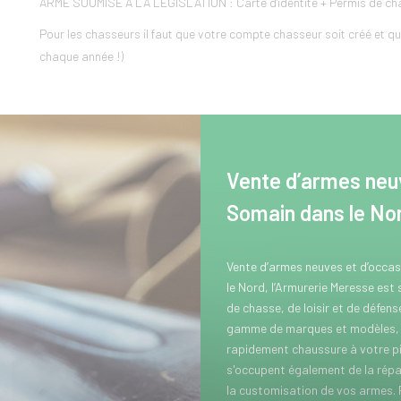
ARME SOUMISE A LA LEGISLATION : Carte d'identité + Permis de chas
Pour les chasseurs il faut que votre compte chasseur soit créé et que
chaque année !)
Vente d’armes neuv
Somain dans le No
Vente d’armes neuves et d’occa
le Nord, l’Armurerie Meresse est
de chasse, de loisir et de défen
gamme de marques et modèles, p
rapidement chaussure à votre pi
s'occupent également de la répar
la customisation de vos armes.