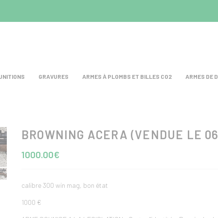
UNITIONS
GRAVURES
ARMES À PLOMBS ET BILLES CO2
ARMES DE 
BROWNING ACERA (VENDUE LE 06
test
1000.00€
calibre 300 win mag, bon état
1000 €