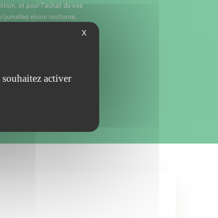
tion, et pour l'achat de vos
(jumelles vision nocturne,
itez près de Somain, entre Douai et
X
e-Calais ? Aux alentours
x, Denain, Bouchain, Cambrai,
les-Mines, Lille, Tourcoing,
’attendez plus, et passez faire un
 souhaitez activer
’achat d’armes de chasse, de loisir