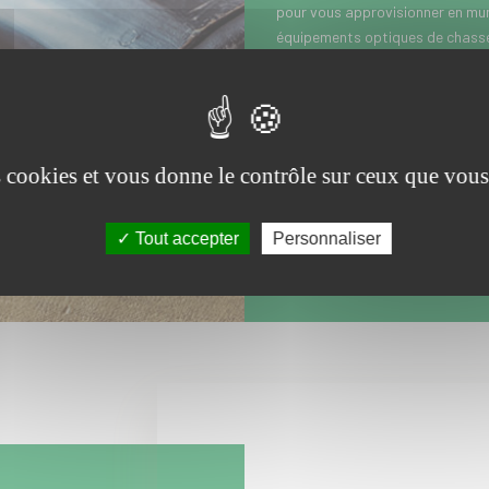
pour vous approvisionner en muni
équipements optiques de chasse 
lunettes de chasse...). Vous hab
Valenciennes dans le Nord Pas-d
d’Orchies, Saint-Amand-les-Eau
Hénin-Beaumont, Lens et Douchy-
Roubaix et Villeneuve d’Ascq ? N
es cookies et vous donne le contrôle sur ceux que vous
tour à l’Armurerie Meresse pour l
ou de défense.
Tout accepter
Personnaliser