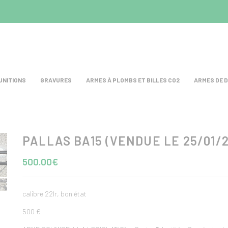
UNITIONS
GRAVURES
ARMES À PLOMBS ET BILLES CO2
ARMES DE 
PALLAS BA15 (VENDUE LE 25/01/2
test
500.00€
calibre 22lr, bon état
500 €