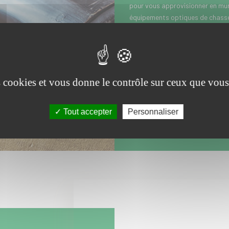
pour vous approvisionner en muni
équipements optiques de chasse 
lunettes de chasse...). Vous hab
Valenciennes dans le Nord Pas-d
d’Orchies, Saint-Amand-les-Eau
Hénin-Beaumont, Lens et Douchy-
Roubaix et Villeneuve d’Ascq ? N
es cookies et vous donne le contrôle sur ceux que vous
tour à l’Armurerie Meresse pour l
ou de défense.
Tout accepter
Personnaliser