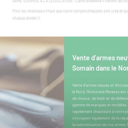
ARME SOUMISE A LA LEGISLATION : Carte d'identité + Permis de chas
Pour les chasseurs il faut que votre compte chasseur soit créé et que
chaque année !)
Vente d’armes neuv
Somain dans le No
Vente d’armes neuves et d’occa
le Nord, l’Armurerie Meresse est
de chasse, de loisir et de défen
gamme de marques et modèles, p
rapidement chaussure à votre pi
s'occupent également de la répar
la customisation de vos armes.