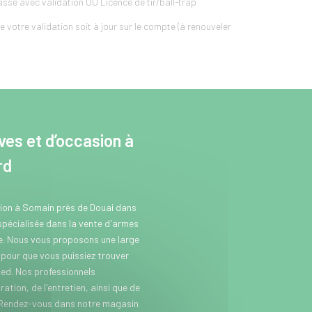
se avec validation OU Licence de tir/ball-trap
 votre validation soit à jour sur le compte (à renouveler
es et d’occasion à
rd
sion à Somain près de Douai dans
 spécialisée dans la vente d'armes
se. Nous vous proposons une large
our que vous puissiez trouver
ed. Nos professionnels
ation, de l'entretien, ainsi que de
 Rendez-vous dans notre magasin