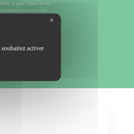
tion, et pour l'achat de vos
(jumelles vision nocturne,
itez près de Somain, entre Douai et
X
e-Calais ? Aux alentours
x, Denain, Bouchain, Cambrai,
les-Mines, Lille, Tourcoing,
’attendez plus, et passez faire un
 souhaitez activer
’achat d’armes de chasse, de loisir