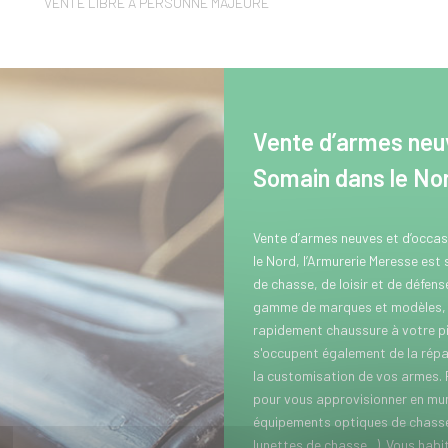
VENTE LIBRE A PERSONNE MAJEURE
Vente d’armes neuv
Somain dans le No
Vente d’armes neuves et d’occa
le Nord, l’Armurerie Meresse est
de chasse, de loisir et de défen
gamme de marques et modèles, p
rapidement chaussure à votre pi
s'occupent également de la répar
la customisation de vos armes.
pour vous approvisionner en muni
équipements optiques de chasse 
lunettes de chasse...). Vous hab