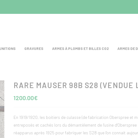
UNITIONS
GRAVURES
ARMES À PLOMBS ET BILLES CO2
ARMES DE 
RARE MAUSER 98B S28 (VENDUE L
1200.00€
En 1919/1920, les boitiers de culasse (de fabrication Oberspree et 
entreposés et cachés lors du démantèlement de l'usine d'Oberspree a
réapparus après 1925 pour fabriquer les S28 que l'on connait aujour