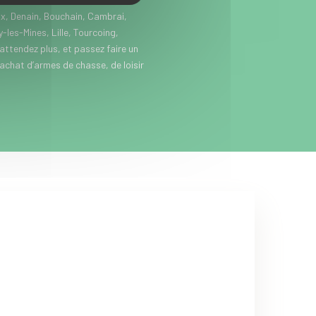
x, Denain, Bouchain, Cambrai,
les-Mines, Lille, Tourcoing,
’attendez plus, et passez faire un
’achat d’armes de chasse, de loisir