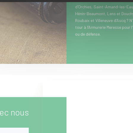
d’Orchies, Saint-Amand-les-Eau
Hénin-Beaumont, Lens et Douchy-
Roubaix et Villeneuve d’Ascq ? N
tour à l’Armurerie Meresse pour l
ou de défense.
ec nous