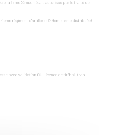
ule la firme Simson était autorisée par le traité de
eme régiment d'artillerie) (29eme arme distribuée)
se avec validation OU Licence de tir/ball-trap