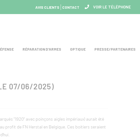
VOIR LE TÉLÉPHONE
AVIS CLIENTS
CONTACT
DÉFENSE
RÉPARATION D'ARMES
OPTIQUE
PRESSE/PARTENAIRES
E 07/06/2025)
marqués "1920" avec poinçons aigles impériaux) aurait été
u profit de FN Herstal en Belgique. Ces boitiers seraient
d'hui.