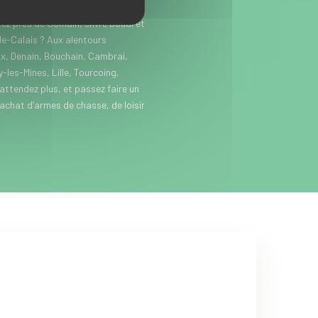
(jumelles vision nocturne,
itez près de Somain, entre Douai et
e-Calais ? Aux alentours
x, Denain, Bouchain, Cambrai,
les-Mines, Lille, Tourcoing,
’attendez plus, et passez faire un
’achat d’armes de chasse, de loisir