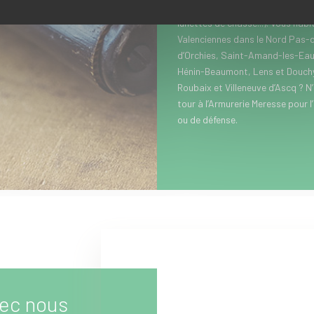
équipements optiques de chasse 
lunettes de chasse...). Vous hab
Valenciennes dans le Nord Pas-d
d’Orchies, Saint-Amand-les-Eau
Hénin-Beaumont, Lens et Douchy-
Roubaix et Villeneuve d’Ascq ? N
tour à l’Armurerie Meresse pour l
ou de défense.
ec nous