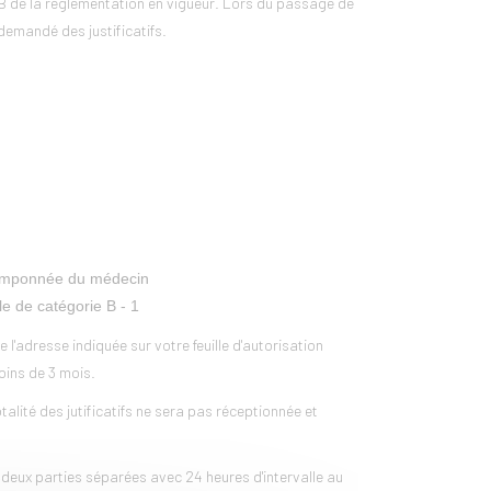
e B de la réglementation en vigueur. Lors du passage de
demandé des justificatifs.
t tamponnée du médecin
le de catégorie B - 1
 l'adresse indiquée sur votre feuille d'autorisation
moins de 3 mois.
alité des jutificatifs ne sera pas réceptionnée et
 deux parties séparées avec 24 heures d'intervalle au