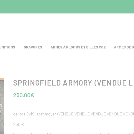
UNITIONS
GRAVURES
ARMES À PLOMBS ET BILLES CO2
ARMES DE 
SPRINGFIELD ARMORY (VENDUE LE
test
250.00€
calibre 9x19, état moyen (VENDUE VENDUE VENDUE VENDUE VE
250 €