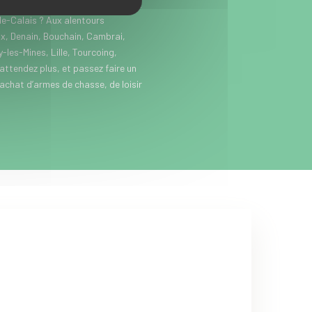
itez près de Somain, entre Douai et
e-Calais ? Aux alentours
x, Denain, Bouchain, Cambrai,
les-Mines, Lille, Tourcoing,
’attendez plus, et passez faire un
’achat d’armes de chasse, de loisir