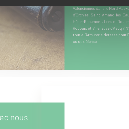
lunettes de chasse...). Vous hab
Valenciennes dans le Nord Pas-d
d’Orchies, Saint-Amand-les-Eau
Hénin-Beaumont, Lens et Douchy-
Roubaix et Villeneuve d’Ascq ? N
tour à l’Armurerie Meresse pour l
ou de défense.
ec nous