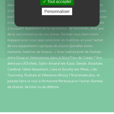
Tout accepter
dans le Nord, l’Armurerie Meresse est spécialisée dans la vente
d'armes de chasse, de loisir et de défense. Nous vous proposons
Personnaliser
une large gamme de marques et modèles, pour que vous puissiez
trouver rapidement chaussure à votre pied. Nos professionnels
s'occupent également de la réparation, de l'entretien, ainsi que
de la customisation de vos armes. Rendez-vous dans notre
magasin pour vous approvisionner en munition, et pour l'achat
de vos équipements optiques de chasse (jumelles vision
nocturne, lunettes de chasse...). Vous habitez près de Somain,
entre Douai et Valenciennes dans le Nord Pas-de-Calais ? Aux
alentours d’Orchies, Saint-Amand-les-Eaux, Denain, Bouchain,
Cambrai, Hénin-Beaumont, Lens et Douchy-les-Mines, Lille,
Tourcoing, Roubaix et Villeneuve d’Ascq ? N’attendez plus, et
passez faire un tour à l’Armurerie Meresse pour l’achat d’armes
de chasse, de loisir ou de défense.