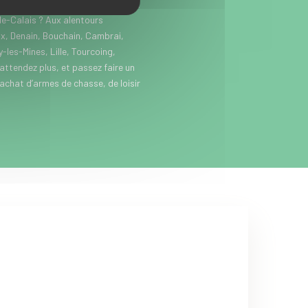
itez près de Somain, entre Douai et
e-Calais ? Aux alentours
x, Denain, Bouchain, Cambrai,
les-Mines, Lille, Tourcoing,
’attendez plus, et passez faire un
’achat d’armes de chasse, de loisir