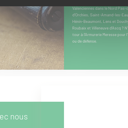
lunettes de chasse...). Vous hab
Valenciennes dans le Nord Pas-d
d’Orchies, Saint-Amand-les-Eau
Hénin-Beaumont, Lens et Douchy-
Roubaix et Villeneuve d’Ascq ? N
tour à l’Armurerie Meresse pour l
ou de défense.
ec nous