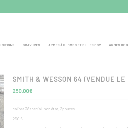
UNITIONS
GRAVURES
ARMES À PLOMBS ET BILLES CO2
ARMES DE 
SMITH & WESSON 64 (VENDUE LE 
test
250.00€
calibre 38special, bon état, 3pouces
250 €