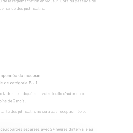
e B de la réglementation en vigueur. Lors du passage de
demandé des justificatifs.
t tamponnée du médecin
le de catégorie B - 1
 l'adresse indiquée sur votre feuille d'autorisation
moins de 3 mois.
alité des jutificatifs ne sera pas réceptionnée et
 deux parties séparées avec 24 heures d'intervalle au