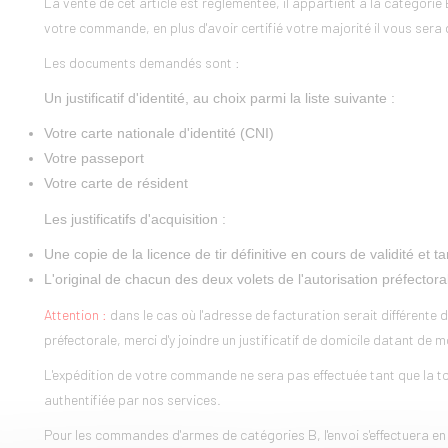
La vente de cet article est réglementée, il appartient à la catégori
votre commande, en plus d'avoir certifié votre majorité il vous sera 
Les documents demandés sont :
Un justificatif d'identité, au choix parmi la liste suivante :
Votre carte nationale d'identité (CNI)
Votre passeport
Votre carte de résident
Les justificatifs d'acquisition :
Une copie de la licence de tir définitive en cours de validité e
L'original de chacun des deux volets de l'autorisation préfectora
Attention :
dans le cas où l'adresse de facturation serait différente de
préfectorale, merci d'y joindre un justificatif de domicile datant de 
L'expédition de votre commande ne sera pas effectuée tant que la tot
authentifiée par nos services.
Pour les commandes d'armes de catégories B, l'envoi s'effectuera en