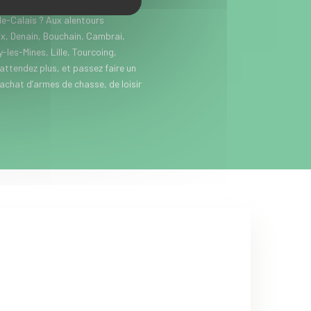
itez près de Somain, entre Douai et
e-Calais ? Aux alentours
x, Denain, Bouchain, Cambrai,
les-Mines, Lille, Tourcoing,
’attendez plus, et passez faire un
’achat d’armes de chasse, de loisir