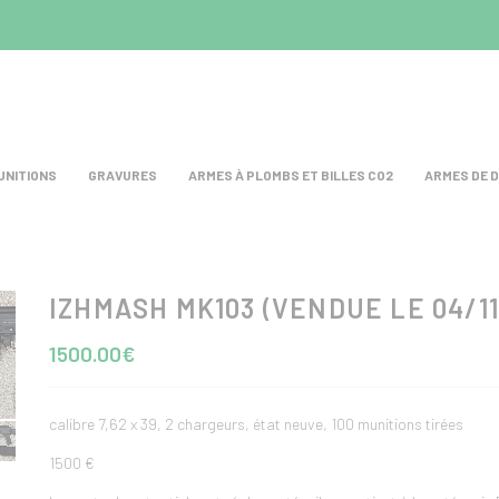
UNITIONS
GRAVURES
ARMES À PLOMBS ET BILLES CO2
ARMES DE 
IZHMASH MK103 (VENDUE LE 04/11
test
1500.00€
calibre 7,62 x 39, 2 chargeurs, état neuve, 100 munitions tirées
1500 €