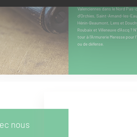
lunettes de chasse...). Vous hab
Valenciennes dans le Nord Pas-d
d’Orchies, Saint-Amand-les-Eau
Hénin-Beaumont, Lens et Douchy-
Roubaix et Villeneuve d’Ascq ? N
tour à l’Armurerie Meresse pour l
ou de défense.
ec nous