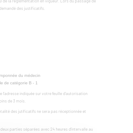
e B de la réglementation en vigueur. Lors du passage de
demandé des justificatifs.
t tamponnée du médecin
le de catégorie B - 1
 l'adresse indiquée sur votre feuille d'autorisation
moins de 3 mois.
alité des jutificatifs ne sera pas réceptionnée et
 deux parties séparées avec 24 heures d'intervalle au