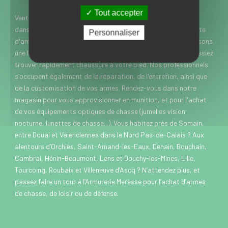
Tout accepter
Vente d’armes neuves et d’occasion à Somain près de Douai
dans le Nord, l’Armurerie Meresse est spécialisée dans la vente
Personnaliser
d'armes de chasse, de loisir et de défense. Nous vous proposons
une large gamme de marques et modèles, pour que vous puissiez
trouver rapidement chaussure à votre pied. Nos professionnels
s'occupent également de la réparation, de l'entretien, ainsi que
de la customisation de vos armes. Rendez-vous dans notre
magasin pour vous approvisionner en munition, et pour l'achat
de vos équipements optiques de chasse (jumelles vision
nocturne, lunettes de chasse...). Vous habitez près de Somain,
entre Douai et Valenciennes dans le Nord Pas-de-Calais ? Aux
alentours d’Orchies, Saint-Amand-les-Eaux, Denain, Bouchain,
Cambrai, Hénin-Beaumont, Lens et Douchy-les-Mines, Lille,
Tourcoing, Roubaix et Villeneuve d’Ascq ? N’attendez plus, et
passez faire un tour à l’Armurerie Meresse pour l’achat d’armes
de chasse, de loisir ou de défense.