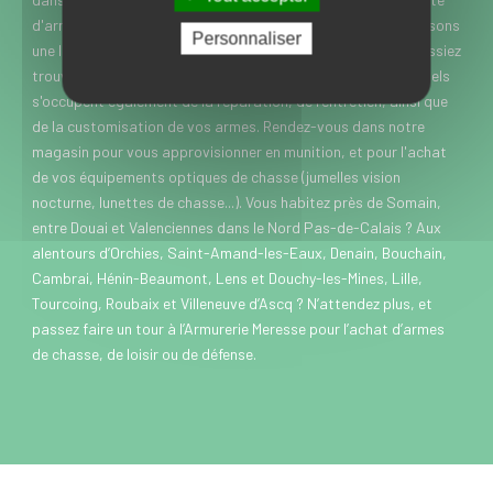
d'armes de chasse, de loisir et de défense. Nous vous proposons
Personnaliser
une large gamme de marques et modèles, pour que vous puissiez
trouver rapidement chaussure à votre pied. Nos professionnels
s'occupent également de la réparation, de l'entretien, ainsi que
de la customisation de vos armes. Rendez-vous dans notre
magasin pour vous approvisionner en munition, et pour l'achat
de vos équipements optiques de chasse (jumelles vision
nocturne, lunettes de chasse...). Vous habitez près de Somain,
entre Douai et Valenciennes dans le Nord Pas-de-Calais ? Aux
alentours d’Orchies, Saint-Amand-les-Eaux, Denain, Bouchain,
Cambrai, Hénin-Beaumont, Lens et Douchy-les-Mines, Lille,
Tourcoing, Roubaix et Villeneuve d’Ascq ? N’attendez plus, et
passez faire un tour à l’Armurerie Meresse pour l’achat d’armes
de chasse, de loisir ou de défense.