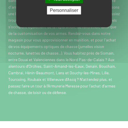
dans le Nord, l’Armurerie Meresse est spécialisée dans la vente
d'armes de chasse, de loisir et de défense. Nous vous proposons
Personnaliser
une large gamme de marques et modèles, pour que vous puissiez
trouver rapidement chaussure à votre pied. Nos professionnels
s'occupent également de la réparation, de l'entretien, ainsi que
de la customisation de vos armes. Rendez-vous dans notre
magasin pour vous approvisionner en munition, et pour l'achat
de vos équipements optiques de chasse (jumelles vision
nocturne, lunettes de chasse...). Vous habitez près de Somain,
entre Douai et Valenciennes dans le Nord Pas-de-Calais ? Aux
alentours d’Orchies, Saint-Amand-les-Eaux, Denain, Bouchain,
Cambrai, Hénin-Beaumont, Lens et Douchy-les-Mines, Lille,
Tourcoing, Roubaix et Villeneuve d’Ascq ? N’attendez plus, et
passez faire un tour à l’Armurerie Meresse pour l’achat d’armes
de chasse, de loisir ou de défense.