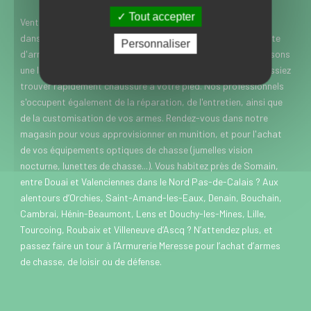
Tout accepter
Vente d’armes neuves et d’occasion à Somain près de Douai
dans le Nord, l’Armurerie Meresse est spécialisée dans la vente
Personnaliser
d'armes de chasse, de loisir et de défense. Nous vous proposons
une large gamme de marques et modèles, pour que vous puissiez
trouver rapidement chaussure à votre pied. Nos professionnels
s'occupent également de la réparation, de l'entretien, ainsi que
de la customisation de vos armes. Rendez-vous dans notre
magasin pour vous approvisionner en munition, et pour l'achat
de vos équipements optiques de chasse (jumelles vision
nocturne, lunettes de chasse...). Vous habitez près de Somain,
entre Douai et Valenciennes dans le Nord Pas-de-Calais ? Aux
alentours d’Orchies, Saint-Amand-les-Eaux, Denain, Bouchain,
Cambrai, Hénin-Beaumont, Lens et Douchy-les-Mines, Lille,
Tourcoing, Roubaix et Villeneuve d’Ascq ? N’attendez plus, et
passez faire un tour à l’Armurerie Meresse pour l’achat d’armes
de chasse, de loisir ou de défense.