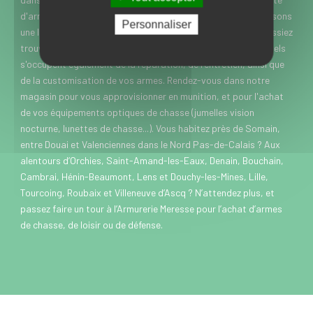
d'armes de chasse, de loisir et de défense. Nous vous proposons
Personnaliser
une large gamme de marques et modèles, pour que vous puissiez
trouver rapidement chaussure à votre pied. Nos professionnels
s'occupent également de la réparation, de l'entretien, ainsi que
de la customisation de vos armes. Rendez-vous dans notre
magasin pour vous approvisionner en munition, et pour l'achat
de vos équipements optiques de chasse (jumelles vision
nocturne, lunettes de chasse...). Vous habitez près de Somain,
entre Douai et Valenciennes dans le Nord Pas-de-Calais ? Aux
alentours d’Orchies, Saint-Amand-les-Eaux, Denain, Bouchain,
Cambrai, Hénin-Beaumont, Lens et Douchy-les-Mines, Lille,
Tourcoing, Roubaix et Villeneuve d’Ascq ? N’attendez plus, et
passez faire un tour à l’Armurerie Meresse pour l’achat d’armes
de chasse, de loisir ou de défense.