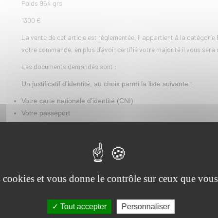
Poids 954 grs
1300 €
La vente de cet article est réglementée, il appartient à la catégori
votre commande, en plus d'avoir certifié votre majorité il vous sera 
Les documents demandés sont :
Un justificatif d'identité, au choix parmi la liste suivante :
Votre carte nationale d'identité (CNI)
Votre passeport
Votre carte de résident
Les justificatifs d'acquisition :
Votre numéro SIA
La copie de l'autorisation unique (n'oubliez pas de l'activer en 
es cookies et vous donne le contrôle sur ceux que vous
L'expédition de votre commande ne sera pas effectuée tant que la tot
authentifiée par nos services.
Tout accepter
Personnaliser