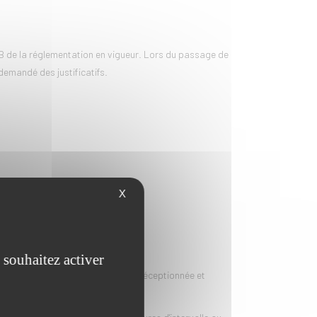
e B de la réglementation en vigueur. Lors du passage de
demandé des justificatifs.
X
contactant la sous préfecture
 souhaitez activer
alité des jutificatifs ne sera pas réceptionnée et