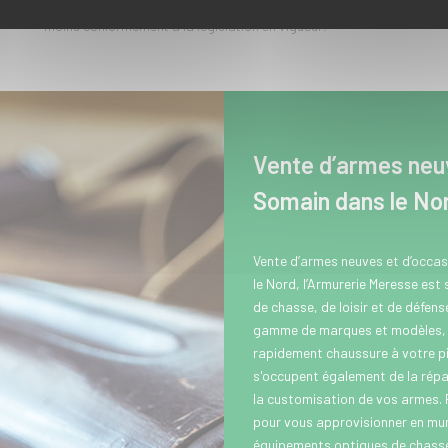
Pour les commandes d'armes de catégories B, l'envoi s'effectuera en
moins conformément à la législation en vigueur.
Vente d’armes neuv
Somain dans le No
Vente d’armes neuves et d’occa
le Nord, l’Armurerie Meresse est
de chasse, de loisir et de défen
gamme de marques et modèles, p
rapidement chaussure à votre pi
s'occupent également de la répar
la customisation de vos armes.
pour vous approvisionner en muni
équipements optiques de chasse 