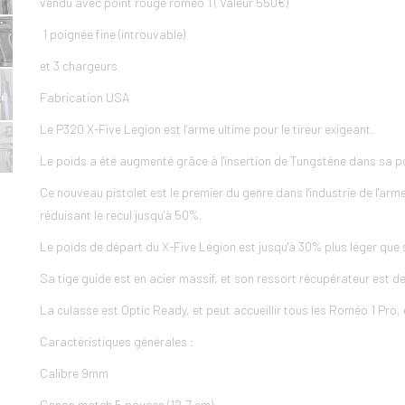
vendu avec point rouge romeo 1 ( Valeur 550€)
1 poignée fine (introuvable)
et 3 chargeurs
Fabrication USA
Le P320 X-Five Legion est l'arme ultime pour le tireur exigeant.
Le poids a été augmenté grâce à l'insertion de Tungstène dans sa p
Ce nouveau pistolet est le premier du genre dans l'industrie de l'arme, 
réduisant le recul jusqu'à 50%.
Le poids de départ du X-Five Légion est jusqu'à 30% plus léger que
Sa tige guide est en acier massif, et son ressort récupérateur est de
La culasse est Optic Ready, et peut accueillir tous les Roméo 1 Pro
Caractéristiques générales :
Calibre 9mm
Canon match 5 pouces (12.7 cm)