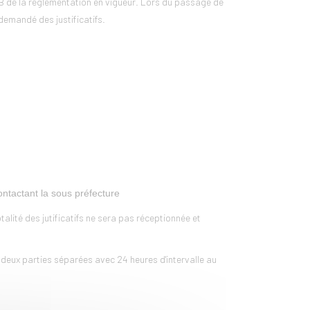
e B de la réglementation en vigueur. Lors du passage de
demandé des justificatifs.
contactant la sous préfecture
alité des jutificatifs ne sera pas réceptionnée et
 deux parties séparées avec 24 heures d'intervalle au