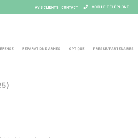
VOIR LE TÉLÉPHONE
AVIS CLIENTS
CONTACT
DÉFENSE
RÉPARATION D'ARMES
OPTIQUE
PRESSE/PARTENAIRES
25)