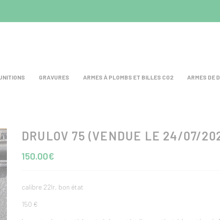
UNITIONS
GRAVURES
ARMES À PLOMBS ET BILLES CO2
ARMES DE 
DRULOV 75 (VENDUE LE 24/07/20
test
150.00€
calibre 22lr, bon état
150 €