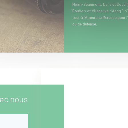
Hénin-Beaumont, Lens et Douchy-
Roubaix et Villeneuve d’Ascq ? N
tour à l’Armurerie Meresse pour l
ou de défense.
ec nous