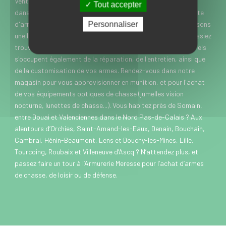
Vente d’armes neuves et d’occasion à Somain près de Douai
Tout accepter
dans le Nord, l’Armurerie Meresse est spécialisée dans la vente
d'armes de chasse, de loisir et de défense. Nous vous proposons
Personnaliser
une large gamme de marques et modèles, pour que vous puissiez
trouver rapidement chaussure à votre pied. Nos professionnels
s'occupent également de la réparation, de l'entretien, ainsi que
de la customisation de vos armes. Rendez-vous dans notre
magasin pour vous approvisionner en munition, et pour l'achat
de vos équipements optiques de chasse (jumelles vision
nocturne, lunettes de chasse...). Vous habitez près de Somain,
entre Douai et Valenciennes dans le Nord Pas-de-Calais ? Aux
alentours d’Orchies, Saint-Amand-les-Eaux, Denain, Bouchain,
Cambrai, Hénin-Beaumont, Lens et Douchy-les-Mines, Lille,
Tourcoing, Roubaix et Villeneuve d’Ascq ? N’attendez plus, et
passez faire un tour à l’Armurerie Meresse pour l’achat d’armes
de chasse, de loisir ou de défense.