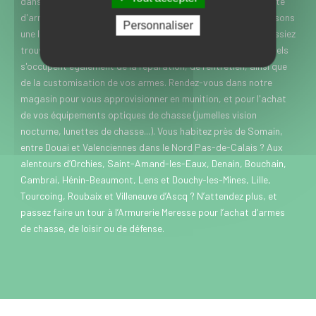
dans le Nord, l’Armurerie Meresse est spécialisée dans la vente
d'armes de chasse, de loisir et de défense. Nous vous proposons
Personnaliser
une large gamme de marques et modèles, pour que vous puissiez
trouver rapidement chaussure à votre pied. Nos professionnels
s'occupent également de la réparation, de l'entretien, ainsi que
de la customisation de vos armes. Rendez-vous dans notre
magasin pour vous approvisionner en munition, et pour l'achat
de vos équipements optiques de chasse (jumelles vision
nocturne, lunettes de chasse...). Vous habitez près de Somain,
entre Douai et Valenciennes dans le Nord Pas-de-Calais ? Aux
alentours d’Orchies, Saint-Amand-les-Eaux, Denain, Bouchain,
Cambrai, Hénin-Beaumont, Lens et Douchy-les-Mines, Lille,
Tourcoing, Roubaix et Villeneuve d’Ascq ? N’attendez plus, et
passez faire un tour à l’Armurerie Meresse pour l’achat d’armes
de chasse, de loisir ou de défense.