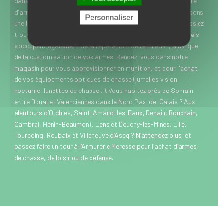
dans le Nord, l’Armurerie Meresse est spécialisée dans la vente
d'armes de chasse, de loisir et de défense. Nous vous proposons
Personnaliser
une large gamme de marques et modèles, pour que vous puissiez
trouver rapidement chaussure à votre pied. Nos professionnels
s'occupent également de la réparation, de l'entretien, ainsi que
de la customisation de vos armes. Rendez-vous dans notre
magasin pour vous approvisionner en munition, et pour l'achat
de vos équipements optiques de chasse (jumelles vision
nocturne, lunettes de chasse...). Vous habitez près de Somain,
entre Douai et Valenciennes dans le Nord Pas-de-Calais ? Aux
alentours d’Orchies, Saint-Amand-les-Eaux, Denain, Bouchain,
Cambrai, Hénin-Beaumont, Lens et Douchy-les-Mines, Lille,
Tourcoing, Roubaix et Villeneuve d’Ascq ? N’attendez plus, et
passez faire un tour à l’Armurerie Meresse pour l’achat d’armes
de chasse, de loisir ou de défense.