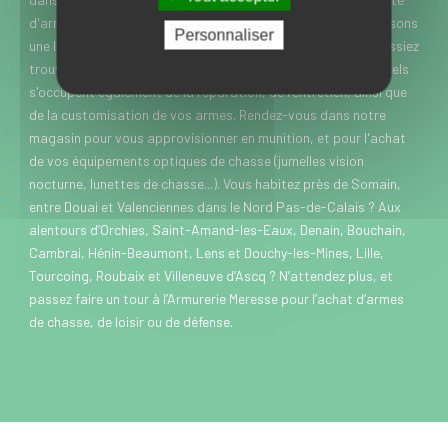
d'armes de chasse, de loisir et de défense. Nous vous proposons
Personnaliser
une large gamme de marques et modèles, pour que vous puissiez
trouver rapidement chaussure à votre pied. Nos professionnels
s'occupent également de la réparation, de l'entretien, ainsi que
de la customisation de vos armes. Rendez-vous dans notre
magasin pour vous approvisionner en munition, et pour l'achat
de vos équipements optiques de chasse (jumelles vision
nocturne, lunettes de chasse...). Vous habitez près de Somain,
entre Douai et Valenciennes dans le Nord Pas-de-Calais ? Aux
alentours d’Orchies, Saint-Amand-les-Eaux, Denain, Bouchain,
Cambrai, Hénin-Beaumont, Lens et Douchy-les-Mines, Lille,
Tourcoing, Roubaix et Villeneuve d’Ascq ? N’attendez plus, et
passez faire un tour à l’Armurerie Meresse pour l’achat d’armes
de chasse, de loisir ou de défense.